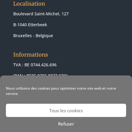
Localisation
Boulevard Saint-Michel, 127
B-1040 Etterbeek
Bruxelles - Belgique
Informations
TVA : BE 0744.426.696
IBAN : BE85 9795 8877 0706
BIC : ARSPBE22
Nous utilisons des cookies pour optimiser notre site web et notre
service.
Tous les cookies
© 2021 Revendeur Apple Pomme-z -
Conditions de vente
-
Refuser
Conditions d'utilisation
- Politique cookies
- Web Design &