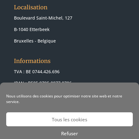
Localisation
Boulevard Saint-Michel, 127
B-1040 Etterbeek
Bruxelles - Belgique
Informations
TVA : BE 0744.426.696
IBAN : BE85 9795 8877 0706
BIC : ARSPBE22
Nous utilisons des cookies pour optimiser notre site web et notre
service.
Tous les cookies
© 2021 Revendeur Apple Pomme-z -
Conditions de vente
-
Refuser