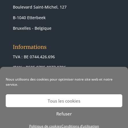
Boulevard Saint-Michel, 127
B-1040 Etterbeek
Bruxelles - Belgique
Informations
TVA : BE 0744.426.696
IBAN : BE85 9795 8877 0706
BIC : ARSPBE22
Nous utilisons des cookies pour optimiser notre site web et notre
service.
Tous les cookies
© 2021 Revendeur Apple Pomme-z -
Conditions de vente
-
Refuser
Conditions d'utilisation
- Politique cookies
- Web Design &
SEO :
Nakatomi
Politique de cookies
Conditions d’utilisation