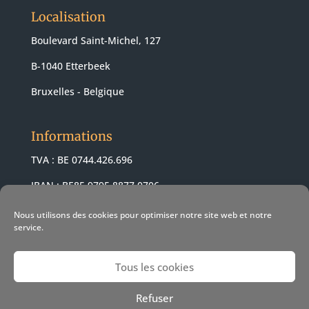
Localisation
Boulevard Saint-Michel, 127
B-1040 Etterbeek
Bruxelles - Belgique
Informations
TVA : BE 0744.426.696
IBAN : BE85 9795 8877 0706
BIC : ARSPBE22
Nous utilisons des cookies pour optimiser notre site web et notre
service.
Tous les cookies
© 2021 Revendeur Apple Pomme-z -
Conditions de vente
-
Refuser