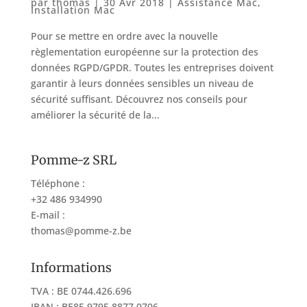
par
thomas
|
30 Avr 2018
|
Assistance Mac
,
Installation Mac
Pour se mettre en ordre avec la nouvelle
règlementation européenne sur la protection des
données RGPD/GPDR. Toutes les entreprises doivent
garantir à leurs données sensibles un niveau de
sécurité suffisant. Découvrez nos conseils pour
améliorer la sécurité de la...
Pomme-z SRL
Téléphone :
+32 486 934990
E-mail :
thomas@pomme-z.be
Informations
TVA : BE 0744.426.696
IBAN : BE85 9795 8877 0706