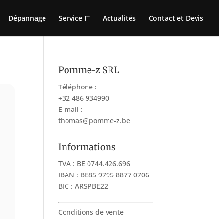
Dépannage
Service IT
Actualités
Contact et Devis
Pomme-z SRL
Téléphone :
+32 486 934990
E-mail :
thomas@pomme-z.be
Informations
TVA : BE 0744.426.696
IBAN : BE85 9795 8877 0706
BIC : ARSPBE22
Conditions de vente