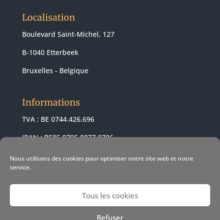
Localisation
Boulevard Saint-Michel, 127
B-1040 Etterbeek
Bruxelles - Belgique
Informations
TVA : BE 0744.426.696
IBAN : BE85 9795 8877 0706
BIC : ARSPBE22
Nous utilisons des cookies pour optimiser notre site web et notre
service.
Tous les cookies
© 2021 Revendeur Apple Pomme-z -
Conditions de vente
-
Refuser