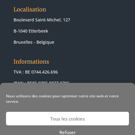
Localisation
Boulevard Saint-Michel, 127
B-1040 Etterbeek
Bruxelles - Belgique
Informations
TVA : BE 0744.426.696
IBAN : BE85 9795 8877 0706
BIC : ARSPBE22
Nous utilisons des cookies pour optimiser notre site web et notre
service.
Tous les cookies
© 2021 Revendeur Apple Pomme-z -
Conditions de vente
-
Refuser