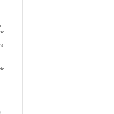
s
sse
nt
 de
u