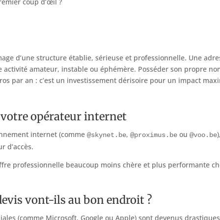
remier coup d’œil ?
age d’une structure établie, sérieuse et professionnelle. Une adre
ne activité amateur, instable ou éphémère. Posséder son propre n
os par an : c’est un investissement dérisoire pour un impact max
 votre opérateur internet
 abonnement internet (comme
,
ou
)
@skynet.be
@proximus.be
@voo.be
ur d’accès.
 offre professionnelle beaucoup moins chère et plus performante c
devis vont-ils au bon endroit ?
diales (comme Microsoft, Google ou Apple) sont devenus drastique