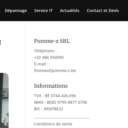
Dépannage
Service IT
Actualités
Contact et Devis
Pomme-z SRL
U
Téléphone :
+32 486 934990
E-mail :
thomas@pomme-z.be
Informations
TVA : BE 0744.426.696
IBAN : BE85 9795 8877 0706
BIC : ARSPBE22
Conditions de vente