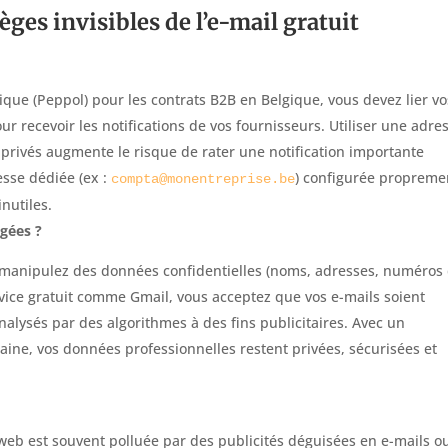
ièges invisibles de l’e-mail gratuit
nique (Peppol) pour les contrats B2B en Belgique, vous devez lier vo
ur recevoir les notifications de vos fournisseurs. Utiliser une adre
privés augmente le risque de rater une notification importante
sse dédiée (ex :
) configurée propreme
compta@monentreprise.be
inutiles.
égées ?
 manipulez des données confidentielles (noms, adresses, numéros
ervice gratuit comme Gmail, vous acceptez que vos e-mails soient
alysés par des algorithmes à des fins publicitaires. Avec un
ne, vos données professionnelles restent privées, sécurisées et
 web est souvent polluée par des publicités déguisées en e-mails o