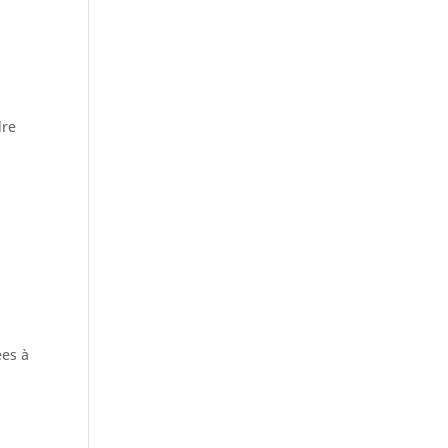
dre
ées à