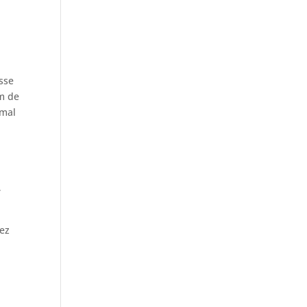
sse
om de
imal
,
hez
s