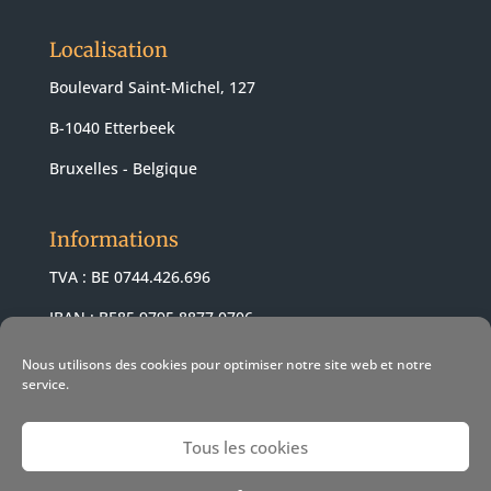
Localisation
Boulevard Saint-Michel, 127
B-1040 Etterbeek
Bruxelles - Belgique
Informations
TVA : BE 0744.426.696
IBAN : BE85 9795 8877 0706
BIC : ARSPBE22
Nous utilisons des cookies pour optimiser notre site web et notre
service.
Tous les cookies