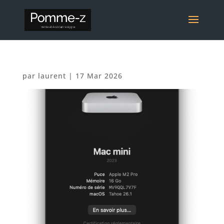
par
laurent
|
17 Mar 2026