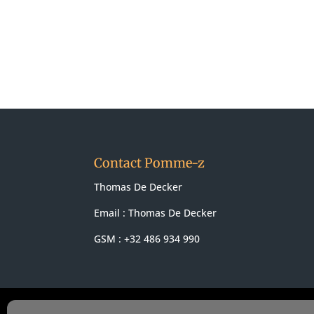
Contact Pomme-z
Thomas De Decker
Email :
Thomas De Decker
GSM : +32 486 934 990
© 2021 Revendeur Apple Pomme-z -
Conditions de ve