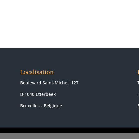
Localisation
Boulevard Saint-Michel, 127
B-1040 Etterbeek
Bruxelles - Belgique
nte
-
Conditions d'utilisation
- Politique cookies
- Web Design & SEO :
Nakato