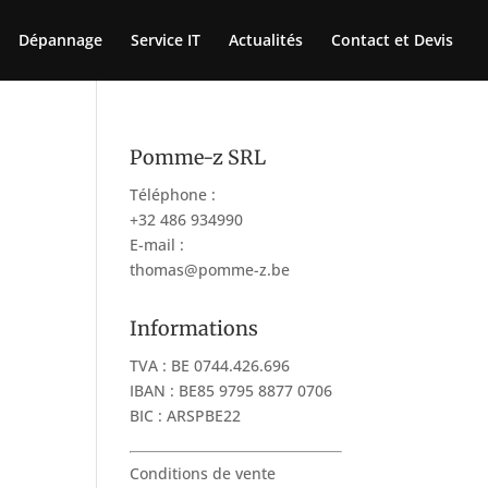
Dépannage
Service IT
Actualités
Contact et Devis
Pomme-z SRL
Téléphone :
+32 486 934990
E-mail :
thomas@pomme-z.be
Informations
TVA : BE 0744.426.696
IBAN : BE85 9795 8877 0706
BIC : ARSPBE22
Conditions de vente