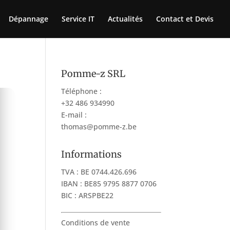
Dépannage
Service IT
Actualités
Contact et Devis
Pomme-z SRL
Téléphone :
+32 486 934990
E-mail :
thomas@pomme-z.be
Informations
TVA : BE 0744.426.696
IBAN : BE85 9795 8877 0706
BIC : ARSPBE22
Conditions de vente