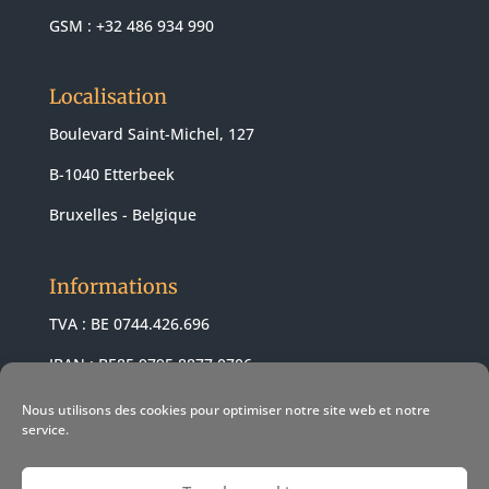
GSM : +32 486 934 990
Localisation
Boulevard Saint-Michel, 127
B-1040 Etterbeek
Bruxelles - Belgique
Informations
TVA : BE 0744.426.696
IBAN : BE85 9795 8877 0706
BIC : ARSPBE22
Nous utilisons des cookies pour optimiser notre site web et notre
service.