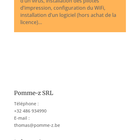
d’un virus, installation des pilotes
d’impression, configuration du WiFi,
installation d’un logiciel (hors achat de la
licence)…
Pomme-z SRL
Téléphone :
+32 486 934990
E-mail :
thomas@pomme-z.be