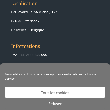
Localisation
Boulevard Saint-Michel, 127
B-1040 Etterbeek
Bruxelles - Belgique
Informations
TVA : BE 0744.426.696
IBAN : BE85 9795 8877 0706
BIC : ARSPBE22
Nous utilisons des cookies pour optimiser notre site web et notre
service.
Tous les cookies
© 2021 Revendeur Apple Pomme-z -
Conditions de vente
-
Refuser
Conditions d'utilisation
- Politique cookies
- Web Design &