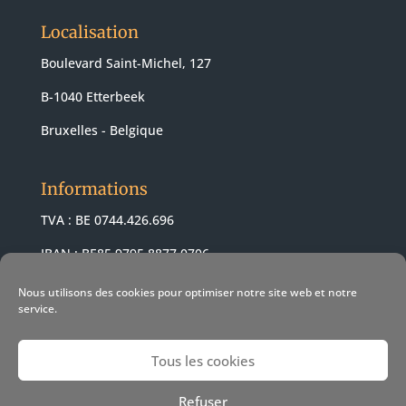
Localisation
Boulevard Saint-Michel, 127
B-1040 Etterbeek
Bruxelles - Belgique
Informations
TVA : BE 0744.426.696
IBAN : BE85 9795 8877 0706
BIC : ARSPBE22
Nous utilisons des cookies pour optimiser notre site web et notre
service.
Tous les cookies
© 2021 Revendeur Apple Pomme-z -
Conditions de vente
-
Refuser