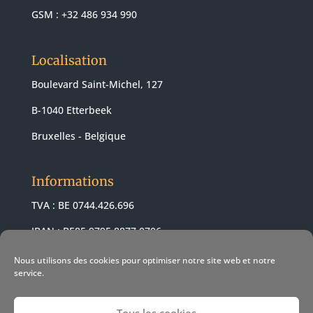
GSM : +32 486 934 990
Localisation
Boulevard Saint-Michel, 127
B-1040 Etterbeek
Bruxelles - Belgique
Informations
TVA : BE 0744.426.696
IBAN : BE85 9795 8877 0706
BIC : ARSPBE22
Nous utilisons des cookies pour optimiser notre site web et notre
service.
Tous les cookies