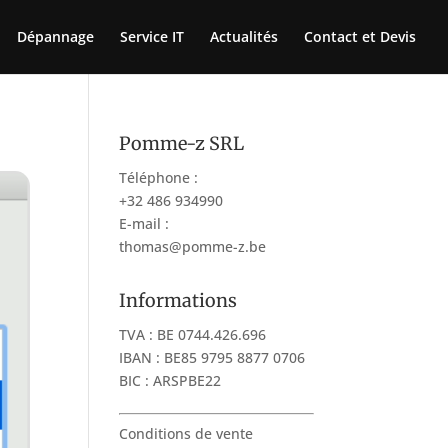
Dépannage
Service IT
Actualités
Contact et Devis
Pomme-z SRL
Téléphone :
+32 486 934990
E-mail :
thomas@pomme-z.be
Informations
TVA : BE 0744.426.696
IBAN : BE85 9795 8877 0706
BIC : ARSPBE22
Conditions de vente