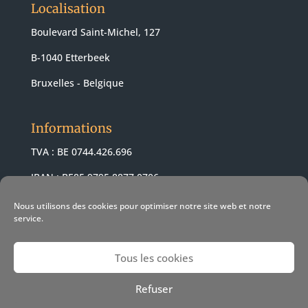
Localisation
Boulevard Saint-Michel, 127
B-1040 Etterbeek
Bruxelles - Belgique
Informations
TVA : BE 0744.426.696
IBAN : BE85 9795 8877 0706
BIC : ARSPBE22
Nous utilisons des cookies pour optimiser notre site web et notre
service.
Tous les cookies
© 2021 Revendeur Apple Pomme-z -
Conditions de vente
-
Refuser
Conditions d'utilisation
- Politique cookies
- Web Design &