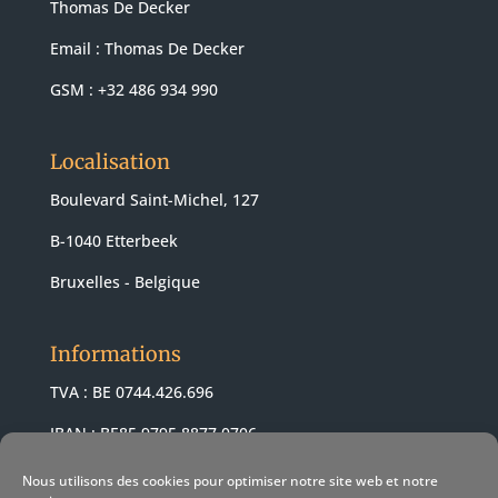
Thomas De Decker
Email :
Thomas De Decker
GSM : +32 486 934 990
Localisation
Boulevard Saint-Michel, 127
B-1040 Etterbeek
Bruxelles - Belgique
Informations
TVA : BE 0744.426.696
IBAN : BE85 9795 8877 0706
BIC : ARSPBE22
Nous utilisons des cookies pour optimiser notre site web et notre