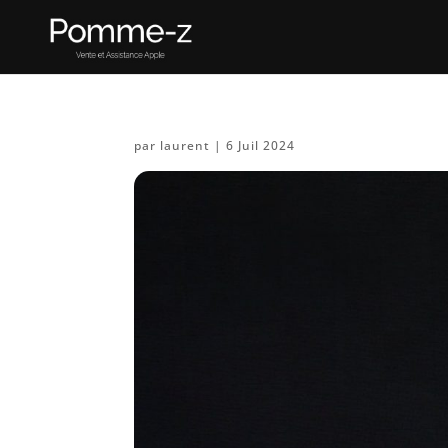
par
laurent
|
6 Juil 2024