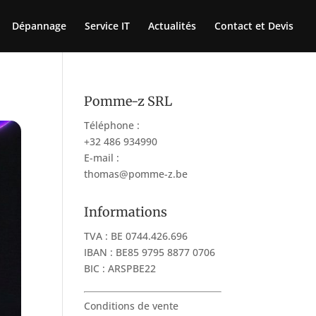
Dépannage
Service IT
Actualités
Contact et Devis
Pomme-z SRL
Téléphone :
+32 486 934990
E-mail :
thomas@pomme-z.be
Informations
TVA : BE 0744.426.696
IBAN : BE85 9795 8877 0706
BIC : ARSPBE22
Conditions de vente